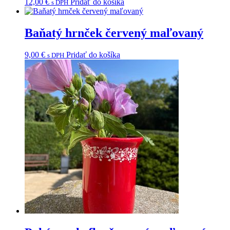
12,00
€
Pridať do košíka
s DPH
Baňatý hrnček červený maľovaný
9,00
€
Pridať do košíka
s DPH