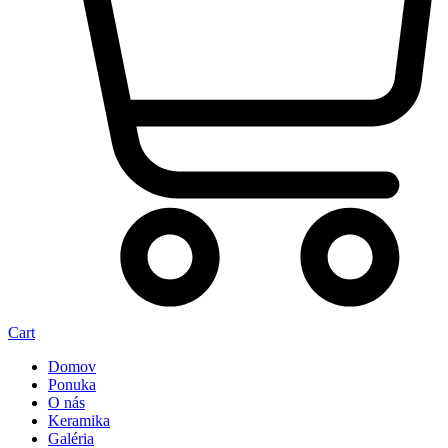
Cart
Domov
Ponuka
O nás
Keramika
Galéria