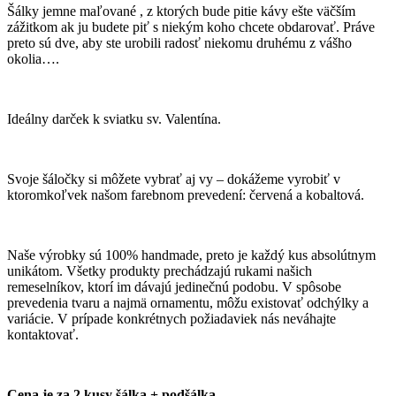
Šálky jemne maľované , z ktorých bude pitie kávy ešte väčším
zážitkom ak ju budete piť s niekým koho chcete obdarovať. Práve
preto sú dve, aby ste urobili radosť niekomu druhému z vášho
okolia….
Ideálny darček k sviatku sv. Valentína.
Svoje šáločky si môžete vybrať aj vy – dokážeme vyrobiť v
ktoromkoľvek našom farebnom prevedení: červená a kobaltová.
Naše výrobky sú 100% handmade, preto je každý kus absolútnym
unikátom. Všetky produkty prechádzajú rukami našich
remeselníkov, ktorí im dávajú jedinečnú podobu. V spôsobe
prevedenia tvaru a najmä ornamentu, môžu existovať odchýlky a
variácie. V prípade konkrétnych požiadaviek nás neváhajte
kontaktovať.
Cena je za 2 kusy šálka + podšálka.