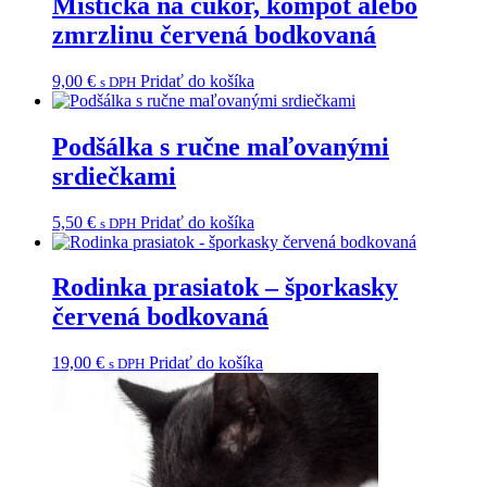
Mištička na cukor, kompót alebo
zmrzlinu červená bodkovaná
9,00
€
Pridať do košíka
s DPH
Podšálka s ručne maľovanými
srdiečkami
5,50
€
Pridať do košíka
s DPH
Rodinka prasiatok – šporkasky
červená bodkovaná
19,00
€
Pridať do košíka
s DPH