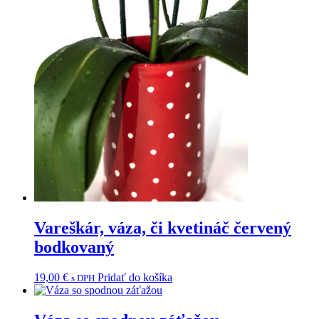
Vareškár, váza, či kvetináč červený
bodkovaný
19,00
€
Pridať do košíka
s DPH