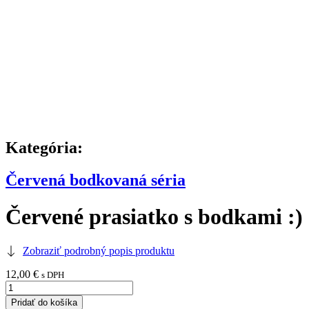
Kategória:
Červená bodkovaná séria
Červené prasiatko s bodkami :)
Zobraziť podrobný popis produktu
12,00
€
s DPH
množstvo
Červené
Pridať do košíka