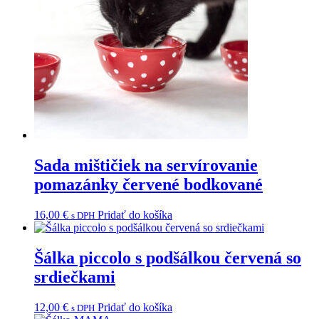
Sada mištičiek na servírovanie
pomazánky červené bodkované
16,00
€
Pridať do košíka
s DPH
Šálka piccolo s podšálkou červená so
srdiečkami
12,00
€
Pridať do košíka
s DPH