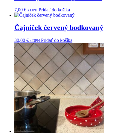
7,00
€
Pridať do košíka
s DPH
Čajníček červený bodkovaný
30,00
€
Pridať do košíka
s DPH