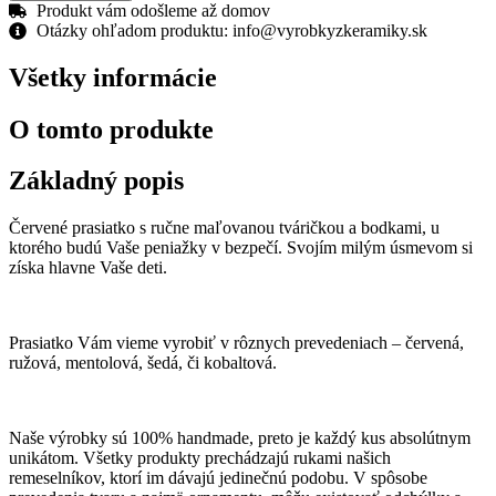
prasiatko
Produkt vám odošleme až domov
s
Otázky ohľadom produktu: info@vyrobkyzkeramiky.sk
bodkami
:)
Všetky informácie
O tomto produkte
Základný popis
Červené prasiatko s ručne maľovanou tváričkou a bodkami, u
ktorého budú Vaše peniažky v bezpečí. Svojím milým úsmevom si
získa hlavne Vaše deti.
Prasiatko Vám vieme vyrobiť v rôznych prevedeniach – červená,
ružová, mentolová, šedá, či kobaltová.
Naše výrobky sú 100% handmade, preto je každý kus absolútnym
unikátom. Všetky produkty prechádzajú rukami našich
remeselníkov, ktorí im dávajú jedinečnú podobu. V spôsobe