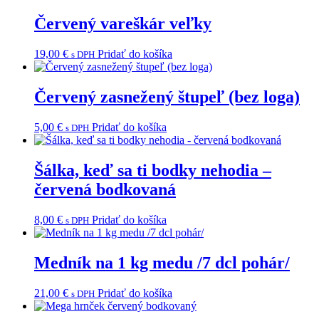
Červený vareškár veľky
19,00
€
Pridať do košíka
s DPH
Červený zasnežený štupeľ (bez loga)
5,00
€
Pridať do košíka
s DPH
Šálka, keď sa ti bodky nehodia –
červená bodkovaná
8,00
€
Pridať do košíka
s DPH
Medník na 1 kg medu /7 dcl pohár/
21,00
€
Pridať do košíka
s DPH