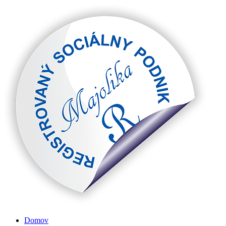
Preskočiť
na
obsah
Domov