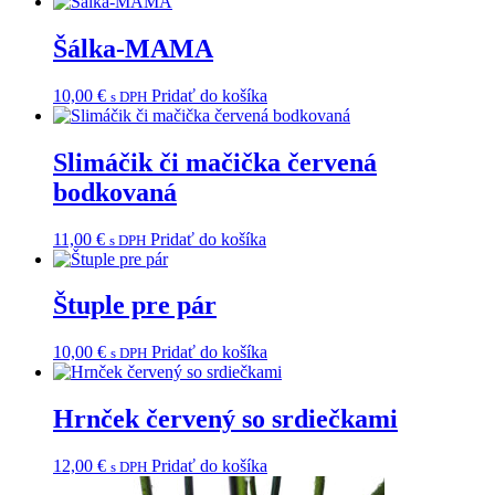
Šálka-MAMA
10,00
€
Pridať do košíka
s DPH
Slimáčik či mačička červená
bodkovaná
11,00
€
Pridať do košíka
s DPH
Štuple pre pár
10,00
€
Pridať do košíka
s DPH
Hrnček červený so srdiečkami
12,00
€
Pridať do košíka
s DPH