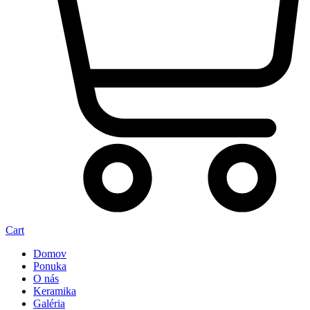
Cart
Domov
Ponuka
O nás
Keramika
Galéria