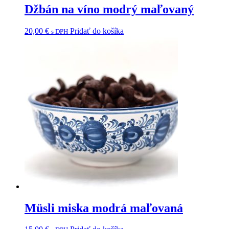
Džbán na víno modrý maľovaný
20,00
€
Pridať do košíka
s DPH
Müsli miska modrá maľovaná