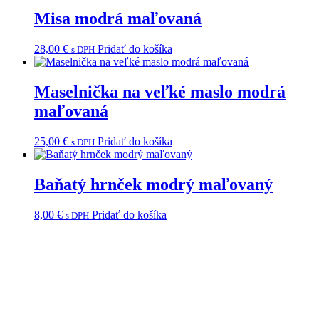
Misa modrá maľovaná
28,00
€
Pridať do košíka
s DPH
Maselnička na veľké maslo modrá
maľovaná
25,00
€
Pridať do košíka
s DPH
Baňatý hrnček modrý maľovaný
8,00
€
Pridať do košíka
s DPH