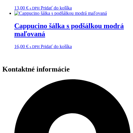
13,00
€
Pridať do košíka
s DPH
Cappucino šálka s podšálkou modrá
maľovaná
16,00
€
Pridať do košíka
s DPH
Kontaktné informácie