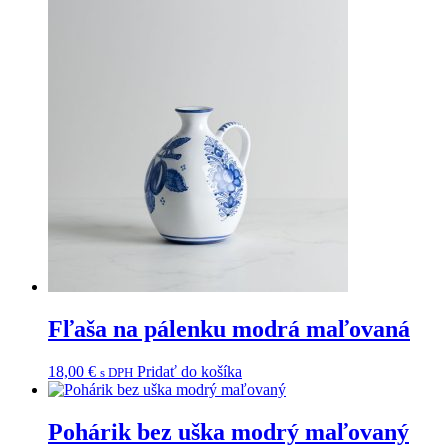
Fľaša na pálenku modrá maľovaná
18,00
€
Pridať do košíka
s DPH
Pohárik bez uška modrý maľovaný