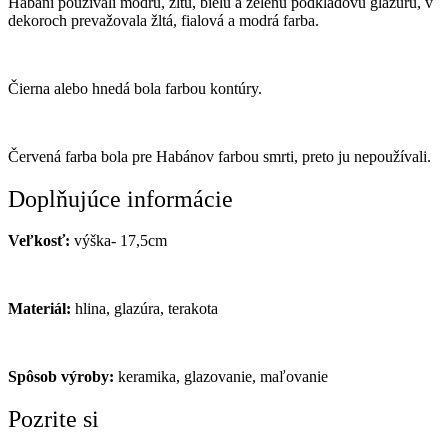
Habáni používali modrú, žltú, bielu a zelenú podkladovú glazúru, v
dekoroch prevažovala žltá, fialová a modrá farba.
Čierna alebo hnedá bola farbou kontúry.
Červená farba bola pre Habánov farbou smrti, preto ju nepoužívali.
Doplňujúce informácie
Veľkosť:
výška- 17,5cm
Materiál:
hlina, glazúra, terakota
Spôsob výroby:
keramika, glazovanie, maľovanie
Pozrite si