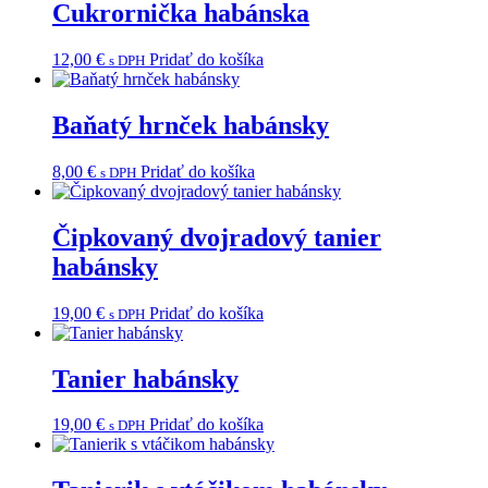
Cukrornička habánska
12,00
€
Pridať do košíka
s DPH
Baňatý hrnček habánsky
8,00
€
Pridať do košíka
s DPH
Čipkovaný dvojradový tanier
habánsky
19,00
€
Pridať do košíka
s DPH
Tanier habánsky
19,00
€
Pridať do košíka
s DPH