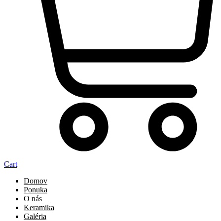
Cart
Domov
Ponuka
O nás
Keramika
Galéria