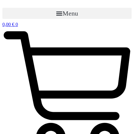
Preskočiť
na
Menu
obsah
0,00
€
0