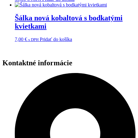
Šálka nová kobaltová s bodkatými
kvietkami
7,00
€
Pridať do košíka
s DPH
Kontaktné informácie