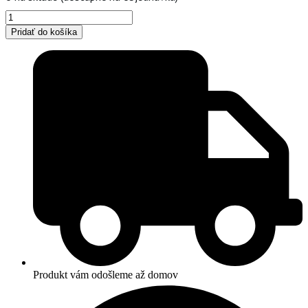
množstvo
Kobaltový
Pridať do košíka
bodkovaný
hrnček
na
sypaný
čaj
Produkt vám odošleme až domov