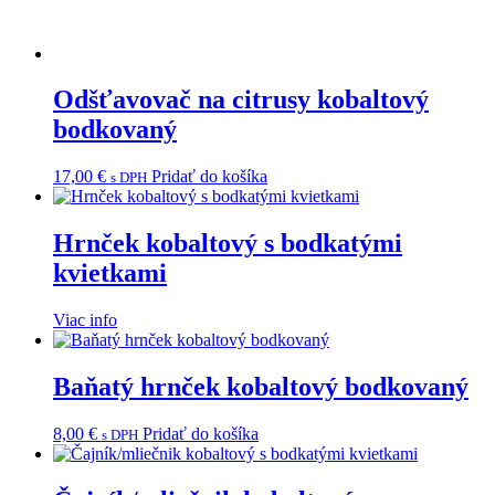
Odšťavovač na citrusy kobaltový
bodkovaný
17,00
€
Pridať do košíka
s DPH
Hrnček kobaltový s bodkatými
kvietkami
Viac info
Baňatý hrnček kobaltový bodkovaný
8,00
€
Pridať do košíka
s DPH