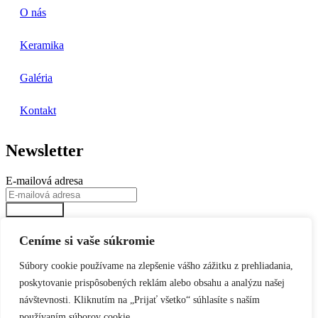
O nás
Keramika
Galéria
Kontakt
Newsletter
E-mailová adresa
Prihlásiť sa
© 2024 | Majolika-R, s.r.o. r.s.p.
Ceníme si vaše súkromie
Ochrana osobných údajov
Súbory cookie používame na zlepšenie vášho zážitku z prehliadania,
Obchodné podmienky
poskytovanie prispôsobených reklám alebo obsahu a analýzu našej
Reklamácie
návštevnosti. Kliknutím na „Prijať všetko“ súhlasíte s naším
Ochrana osobných údajov
používaním súborov cookie.