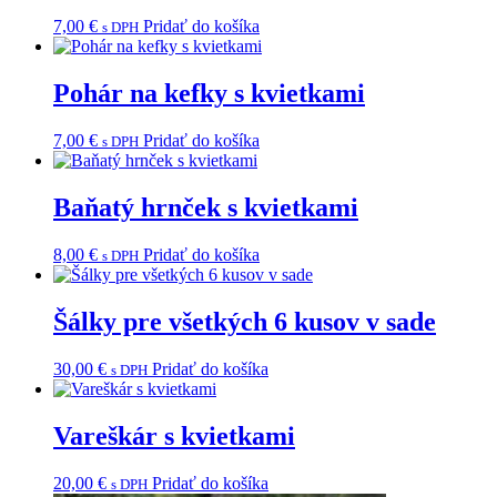
7,00
€
Pridať do košíka
s DPH
Pohár na kefky s kvietkami
7,00
€
Pridať do košíka
s DPH
Baňatý hrnček s kvietkami
8,00
€
Pridať do košíka
s DPH
Šálky pre všetkých 6 kusov v sade
30,00
€
Pridať do košíka
s DPH
Vareškár s kvietkami
20,00
€
Pridať do košíka
s DPH