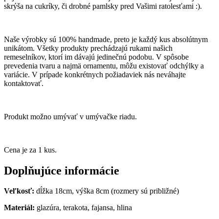
skrýša na cukríky, či drobné pamlsky pred Vašimi ratolesťami :).
Naše výrobky sú 100% handmade, preto je každý kus absolútnym
unikátom. Všetky produkty prechádzajú rukami našich
remeselníkov, ktorí im dávajú jedinečnú podobu. V spôsobe
prevedenia tvaru a najmä ornamentu, môžu existovať odchýlky a
variácie. V prípade konkrétnych požiadaviek nás neváhajte
kontaktovať.
Produkt možno umývať v umývačke riadu.
Cena je za 1 kus.
Doplňujúce informácie
Veľkosť:
dĺžka 18cm, výška 8cm (rozmery sú približné)
Materiál:
glazúra, terakota, fajansa, hlina