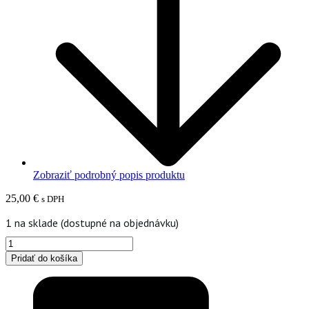
Zobraziť podrobný popis produktu
25,00
€
s DPH
1 na sklade (dostupné na objednávku)
množstvo
Maselnička
Pridať do košíka
s
úchytkou
s
kvietkami