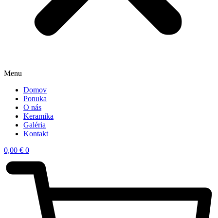
Menu
Domov
Ponuka
O nás
Keramika
Galéria
Kontakt
0,00
€
0