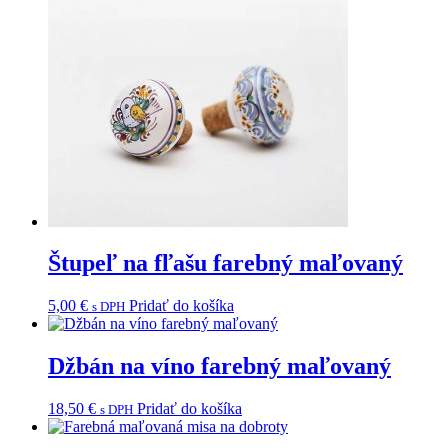
Štupeľ na fľašu farebný maľovaný
5,00
€
Pridať do košíka
s DPH
Džbán na víno farebný maľovaný
18,50
€
Pridať do košíka
s DPH