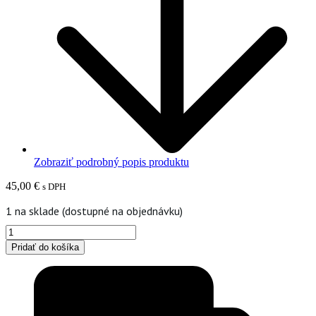
Zobraziť podrobný popis produktu
45,00
€
s DPH
1 na sklade (dostupné na objednávku)
množstvo
Ručne
Pridať do košíka
vyrezávaný
tanier
farebný
maľovaný