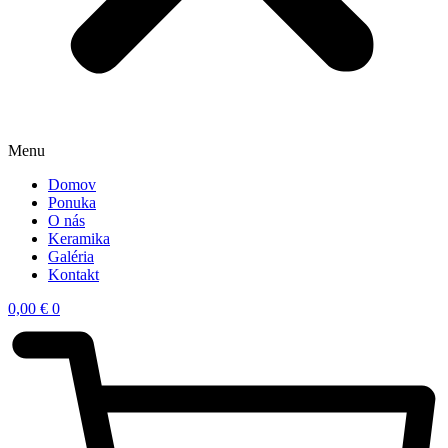
Menu
Domov
Ponuka
O nás
Keramika
Galéria
Kontakt
0,00
€
0