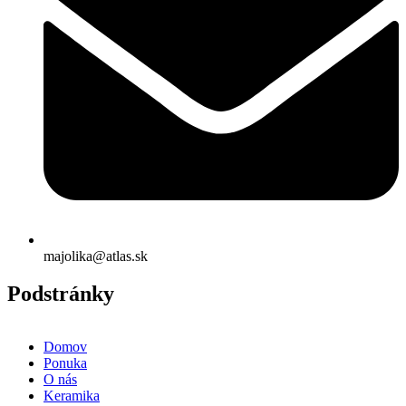
majolika@atlas.sk
Podstránky
Domov
Ponuka
O nás
Keramika