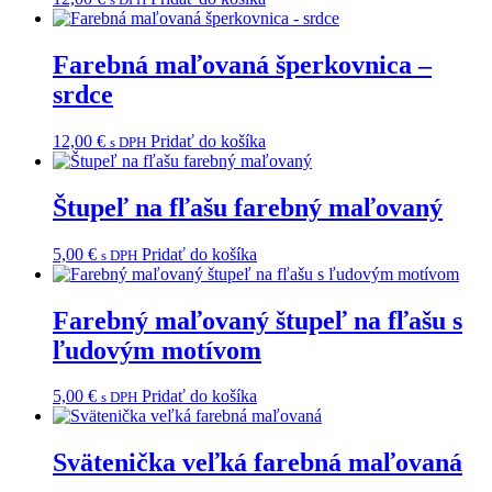
Farebná maľovaná šperkovnica –
srdce
12,00
€
Pridať do košíka
s DPH
Štupeľ na fľašu farebný maľovaný
5,00
€
Pridať do košíka
s DPH
Farebný maľovaný štupeľ na fľašu s
ľudovým motívom
5,00
€
Pridať do košíka
s DPH
Svätenička veľká farebná maľovaná