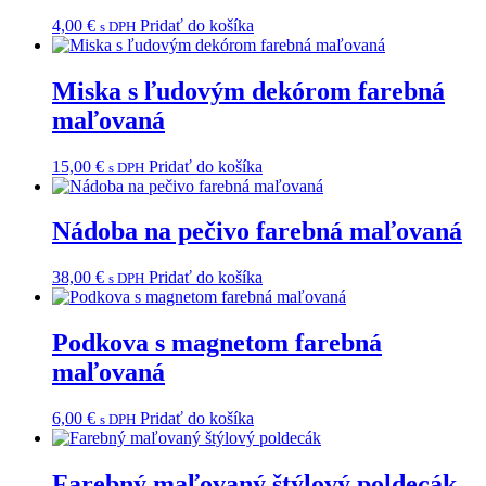
4,00
€
Pridať do košíka
s DPH
Miska s ľudovým dekórom farebná
maľovaná
15,00
€
Pridať do košíka
s DPH
Nádoba na pečivo farebná maľovaná
38,00
€
Pridať do košíka
s DPH
Podkova s magnetom farebná
maľovaná
6,00
€
Pridať do košíka
s DPH
Farebný maľovaný štýlový poldecák