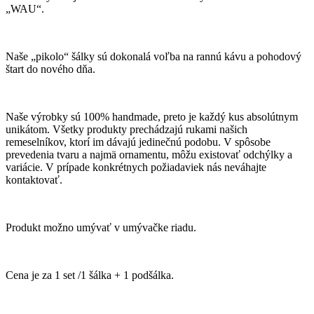
„WAU“.
Naše „pikolo“ šálky sú dokonalá voľba na rannú kávu a pohodový
štart do nového dňa.
Naše výrobky sú 100% handmade, preto je každý kus absolútnym
unikátom. Všetky produkty prechádzajú rukami našich
remeselníkov, ktorí im dávajú jedinečnú podobu. V spôsobe
prevedenia tvaru a najmä ornamentu, môžu existovať odchýlky a
variácie. V prípade konkrétnych požiadaviek nás neváhajte
kontaktovať.
Produkt možno umývať v umývačke riadu.
Cena je za 1 set /1 šálka + 1 podšálka.