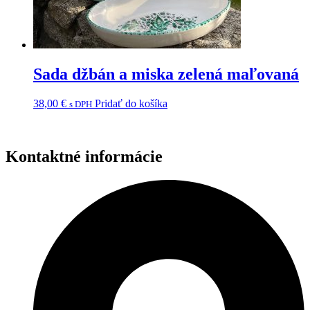
Sada džbán a miska zelená maľovaná
38,00
€
Pridať do košíka
s DPH
Kontaktné informácie