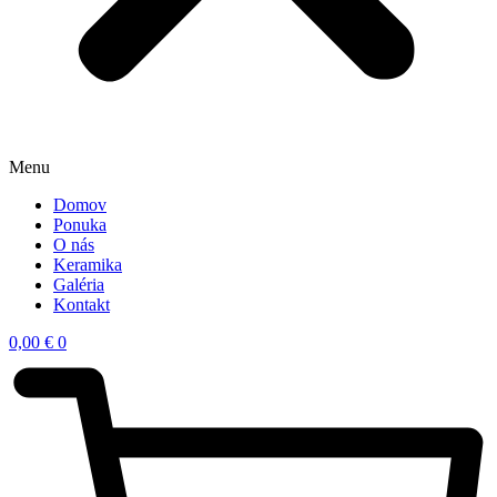
Menu
Domov
Ponuka
O nás
Keramika
Galéria
Kontakt
0,00
€
0