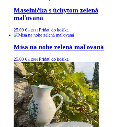
Maselnička s úchytom zelená
maľovaná
25,00
€
Pridať do košíka
s DPH
Misa na nohe zelená maľovaná
25,00
€
Pridať do košíka
s DPH