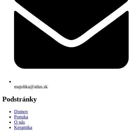
majolika@atlas.sk
Podstránky
Domov
Ponuka
O nás
Keramika