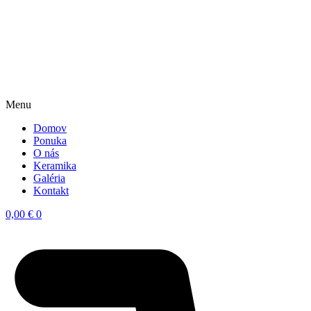
Menu
Domov
Ponuka
O nás
Keramika
Galéria
Kontakt
0,00
€
0