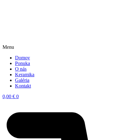
Menu
Domov
Ponuka
O nás
Keramika
Galéria
Kontakt
0,00
€
0