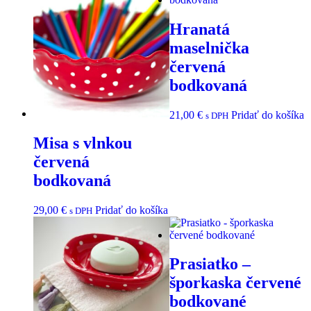
Hranatá
maselnička
červená
bodkovaná
21,00
€
Pridať do košíka
s DPH
Misa s vlnkou
červená
bodkovaná
29,00
€
Pridať do košíka
s DPH
Prasiatko –
šporkaska červené
bodkované