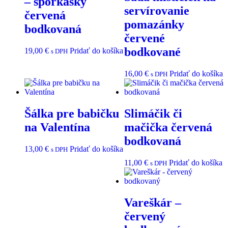
– šporkasky
servírovanie
červená
pomazánky
bodkovaná
červené
bodkované
19,00
€
Pridať do košíka
s DPH
16,00
€
Pridať do košíka
s DPH
Šálka pre babičku
Slimáčik či
na Valentína
mačička červená
bodkovaná
13,00
€
Pridať do košíka
s DPH
11,00
€
Pridať do košíka
s DPH
Vareškár –
červený